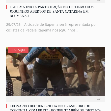
ITAPEMA INICIA PARTICIPAÇÃO NO CICLISMO DOS
JOGUINHOS ABERTOS DE SANTA CATARINA EM
BLUMENAU
29/07/26 – A cidade de Itapema será representada por
ciclistas da Pedala Itapema nos Joguinhos…
DESTAQUE
0
LEONARDO BECHER BRILHA NO BRASILEIRO DE
DOWNHILL COM PRATA; EQUIPE TAMBÉM SE DESTACA