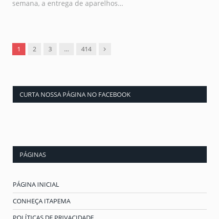
semana, a entrega de aparelhos…
Next
1
2
3
…
414
CURTA NOSSA PÁGINA NO FACEBOOK
PÁGINAS
PÁGINA INICIAL
CONHEÇA ITAPEMA
POLÍTICAS DE PRIVACIDADE