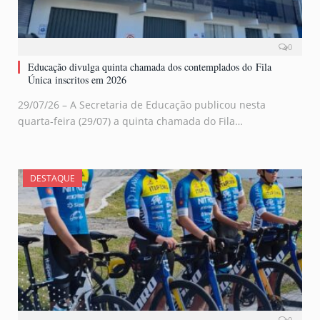
0
Educação divulga quinta chamada dos contemplados do Fila
Única inscritos em 2026
29/07/26 – A Secretaria de Educação publicou nesta
quarta-feira (29/07) a quinta chamada do Fila…
DESTAQUE
0