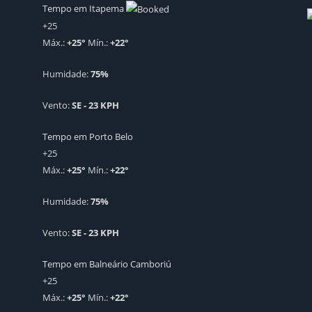
Tempo em Itapema
+
25
Máx.:
+
25
°
Mín.:
+
22
°
Humidade:
75%
Vento:
SE - 23 KPH
Tempo em Porto Belo
+
25
Máx.:
+
25
°
Mín.:
+
22
°
Humidade:
75%
Vento:
SE - 23 KPH
Tempo em Balneário Camboriú
+
25
Máx.:
+
25
°
Mín.:
+
22
°