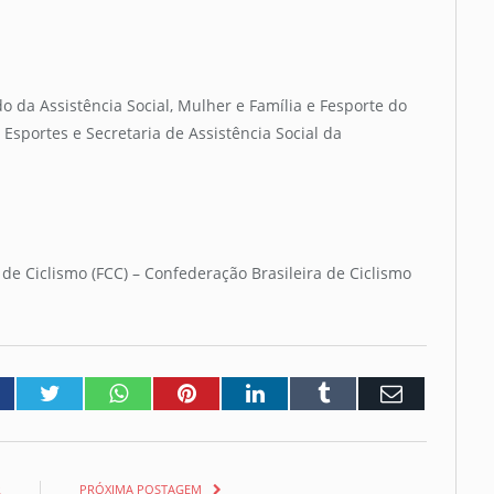
do da Assistência Social, Mulher e Família e Fesporte do
portes e Secretaria de Assistência Social da
de Ciclismo (FCC) – Confederação Brasileira de Ciclismo
acebook
Twitter
Whatsapp
Pinterest
LinkedIn
Tumblr
Email
R
PRÓXIMA POSTAGEM