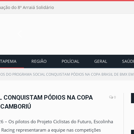
ação do 8º Arraiá Solidário
ITAPEMA
REGIÃO
POLÍCIAL
GERAL
SAÚD
OS DO PROGRAMA SOCIAL CONQUISTAM PÓDIOS NA COPA BRASIL DE BMX EM
L CONQUISTAM PÓDIOS NA COPA
0
O CAMBORIÚ
6 – Os pilotos do Projeto Ciclistas do Futuro, Escolinha
Racing representaram a equipe nas competições