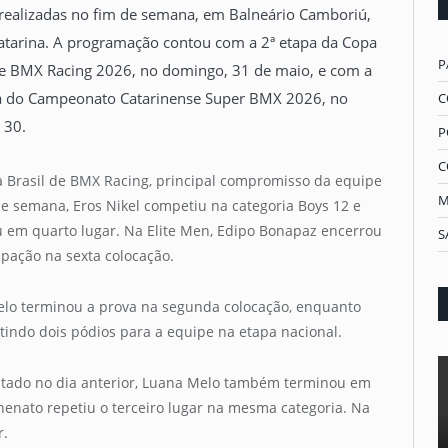
s realizadas no fim de semana, em Balneário Camboriú,
atarina. A programação contou com a 2ª etapa da Copa
P
de BMX Racing 2026, no domingo, 31 de maio, e com a
a do Campeonato Catarinense Super BMX 2026, no
C
 30.
P
C
 Brasil de BMX Racing, principal compromisso da equipe
M
de semana, Eros Nikel competiu na categoria Boys 12 e
ou em quarto lugar. Na Elite Men, Edipo Bonapaz encerrou
S
ipação na sexta colocação.
Melo terminou a prova na segunda colocação, enquanto
tindo dois pódios para a equipe na etapa nacional.
tado no dia anterior, Luana Melo também terminou em
chenato repetiu o terceiro lugar na mesma categoria. Na
r.