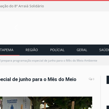
ação do 8º Arraiá Solidário
ITAPEMA
REGIÃO
POLÍCIAL
GERAL
SAÚD
 prepara programação especial de junho para o Mês do Meio Ambiente
cial de junho para o Mês do Meio
0