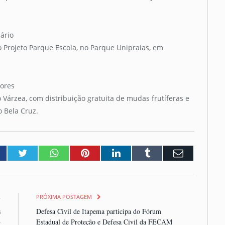
ário
 o Projeto Parque Escola, no Parque Unipraias, em
vores
Várzea, com distribuição gratuita de mudas frutíferas e
o Bela Cruz.
acebook
Twitter
Whatsapp
Pinterest
LinkedIn
Tumblr
Email
R
PRÓXIMA POSTAGEM
s
Defesa Civil de Itapema participa do Fórum
+
Estadual de Proteção e Defesa Civil da FECAM