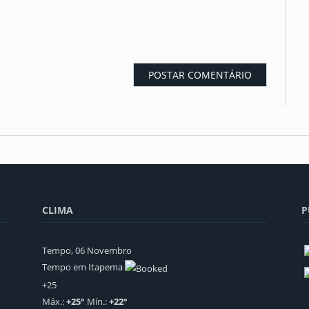
CLIMA
P
Tempo, 06 Novembro
Tempo em Itapema
+
25
Máx.:
+
25
°
Mín.:
+
22
°