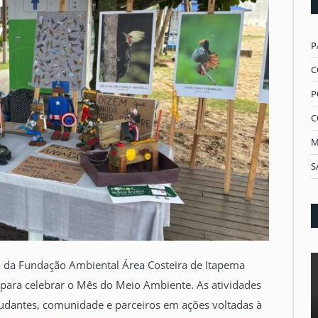
P
C
P
C
M
S
o da Fundação Ambiental Área Costeira de Itapema
para celebrar o Mês do Meio Ambiente. As atividades
udantes, comunidade e parceiros em ações voltadas à