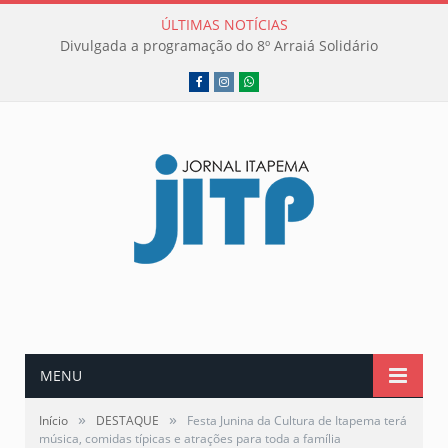
ÚLTIMAS NOTÍCIAS
Divulgada a programação do 8º Arraiá Solidário
Facebook
Instagram
WhatsApp
MENU
»
»
Início
DESTAQUE
Festa Junina da Cultura de Itapema terá
música, comidas típicas e atrações para toda a família