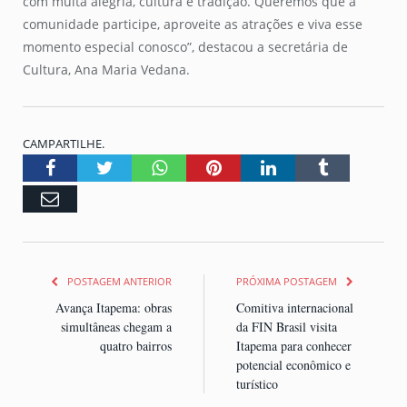
com muita alegria, cultura e tradição. Queremos que a
comunidade participe, aproveite as atrações e viva esse
momento especial conosco”, destacou a secretária de
Cultura, Ana Maria Vedana.
CAMPARTILHE.
Facebook
Twitter
Whatsapp
Pinterest
LinkedIn
Tumblr
Email
POSTAGEM ANTERIOR
PRÓXIMA POSTAGEM
Avança Itapema: obras
Comitiva internacional
simultâneas chegam a
da FIN Brasil visita
quatro bairros
Itapema para conhecer
potencial econômico e
turístico