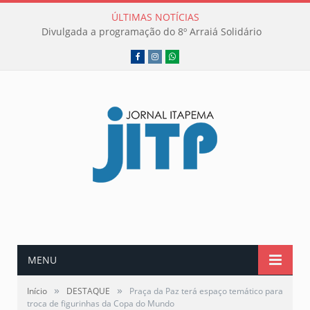
ÚLTIMAS NOTÍCIAS
Divulgada a programação do 8º Arraiá Solidário
Facebook
Instagram
WhatsApp
MENU
»
»
Início
DESTAQUE
Praça da Paz terá espaço temático para
troca de figurinhas da Copa do Mundo