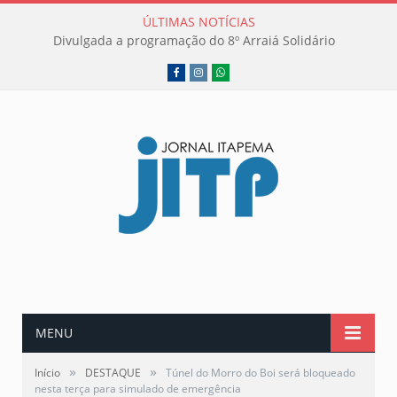
ÚLTIMAS NOTÍCIAS
Divulgada a programação do 8º Arraiá Solidário
Facebook
Instagram
WhatsApp
MENU
»
»
Início
DESTAQUE
Túnel do Morro do Boi será bloqueado
nesta terça para simulado de emergência