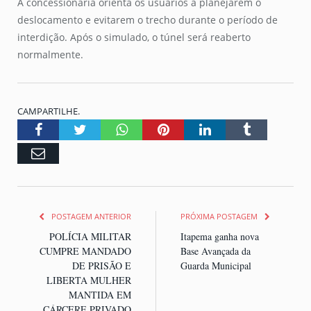
A concessionária orienta os usuários a planejarem o
deslocamento e evitarem o trecho durante o período de
interdição. Após o simulado, o túnel será reaberto
normalmente.
CAMPARTILHE.
Facebook
Twitter
Whatsapp
Pinterest
LinkedIn
Tumblr
Email
POSTAGEM ANTERIOR
PRÓXIMA POSTAGEM
POLÍCIA MILITAR
Itapema ganha nova
CUMPRE MANDADO
Base Avançada da
DE PRISÃO E
Guarda Municipal
LIBERTA MULHER
MANTIDA EM
CÁRCERE PRIVADO